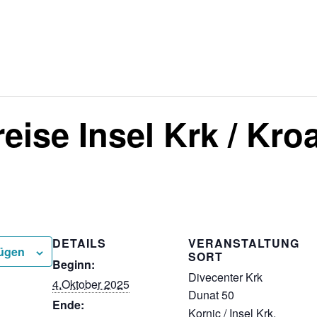
ereits stattgefunden.
ise Insel Krk / Kro
er 2025
DETAILS
VERANSTALTUNG
fügen
SORT
Beginn:
Divecenter Krk
4.Oktober 2025
Dunat 50
Ende:
Kornic / Insel Krk
,