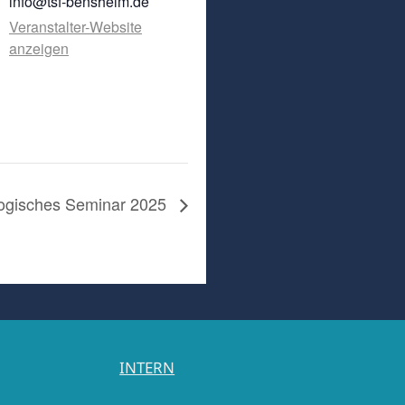
info@tsf-bensheim.de
Veranstalter-Website
anzeigen
ogisches Seminar 2025
INTERN